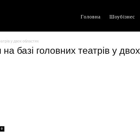
Головна
Шоубізнес
атрів у двох областях
 на базі головних театрів у дво
0