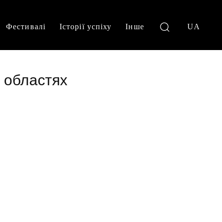
Фестивалі
Історії успіху
Інше
UA
х областях