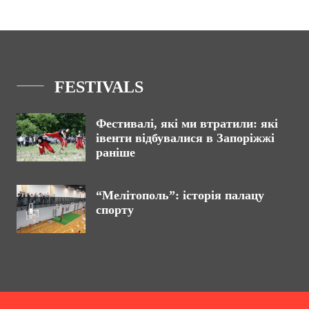
FESTIVALS
Фестивалі, які ми втратили: які
івенти відбувалися в Запоріжжі
раніше
“Мелітополь”: історія палацу
спорту