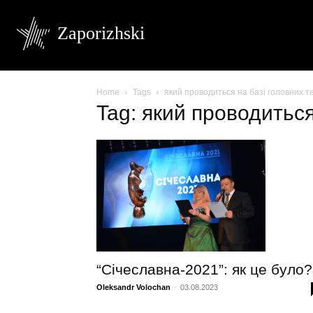
Zaporizhski
Home
Tags
який проводиться на базі головних те
Tag: який проводиться
“Січеславна-2021”: як це було?
Oleksandr Volochan
-
03.08.2023