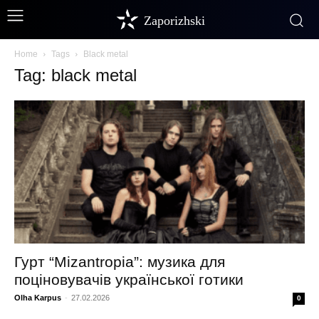
Zaporizhski
Home
Tags
Black metal
Tag: black metal
Гурт “Mizantropia”: музика для
поціновувачів української готики
Olha Karpus
-
27.02.2026
0