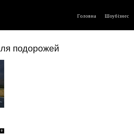
Головна
Шоубізнес
 для подорожей
0