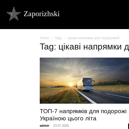
Zaporizhski
Home
Tags
цікаві напрямки для подорожей
Tag: цікаві напрямки
ТОП‑7 напрямків для подорожі
Україною цього літа
admin
-
23.07.2025