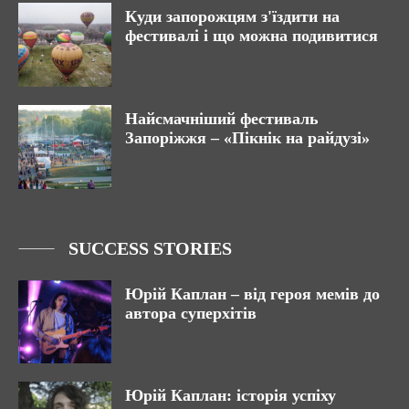
Куди запорожцям з'їздити на
фестивалі і що можна подивитися
Найсмачніший фестиваль
Запоріжжя – «Пікнік на райдузі»
SUCCESS STORIES
Юрій Каплан – від героя мемів до
автора суперхітів
Юрій Каплан: історія успіху