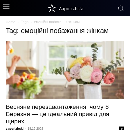
Zaporizhski
Home
Tags
емоційні побажання жінкам
Tag: емоційні побажання жінкам
Весняне перезавантаження: чому 8
Березня — це ідеальний привід для
щирих...
zaporizhski
-
18.12.2025
0