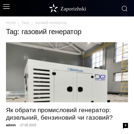
Zaporizhski
Home
Tags
газовий генератор
Tag: газовий генератор
Як обрати промисловий генератор:
дизельний, бензиновий чи газовий?
admin
-
27.05.2025
0