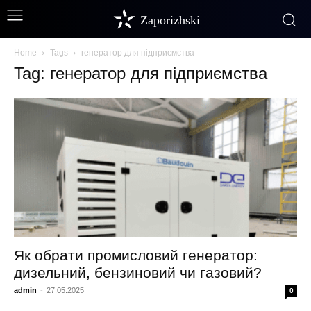
Zaporizhski
Home
Tags
генератор для підприємства
Tag: генератор для підприємства
Як обрати промисловий генератор:
дизельний, бензиновий чи газовий?
admin
-
27.05.2025
0