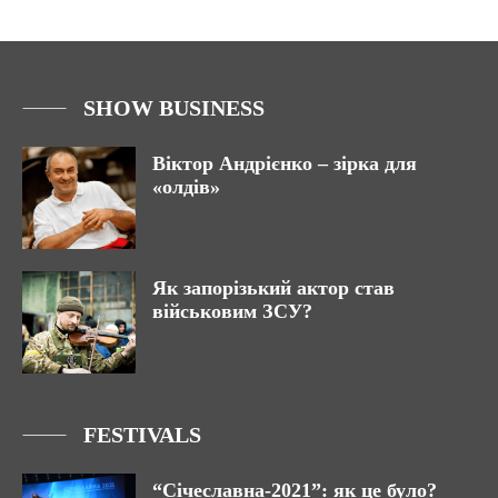
SHOW BUSINESS
Віктор Андрієнко – зірка для
«олдів»
Як запорізький актор став
військовим ЗСУ?
FESTIVALS
“Січеславна-2021”: як це було?