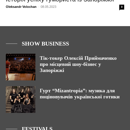
Oleksandr Volochan
-
08.05.2023
0
SHOW BUSINESS
Тік-токер Олексій Приймаченко
про місцевий шоу-бізнес у
Запоріжжі
Гурт “Mizantropia”: музика для
поціновувачів української готики
FESTIVALS