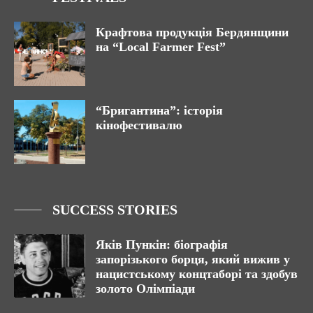
Крафтова продукція Бердянщини
на “Local Farmer Fest”
“Бригантина”: історія
кінофестивалю
SUCCESS STORIES
Яків Пункін: біографія
запорізького борця, який вижив у
нацистському концтаборі та здобув
золото Олімпіади