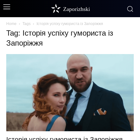
Zaporizhski
Home
Tags
Історія успіху гумориста із Запоріжжя
Tag: Історія успіху гумориста із
Запоріжжя
Історія успіху гумориста із Запоріжжя