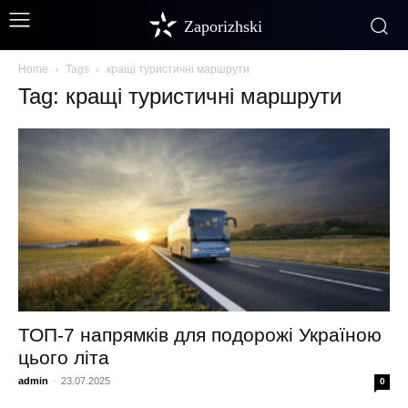
Zaporizhski
Home
Tags
кращі туристичні маршрути
Tag: кращі туристичні маршрути
ТОП‑7 напрямків для подорожі Україною
цього літа
admin
-
23.07.2025
0