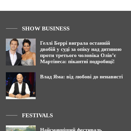
SHOW BUSINESS
Геллі Беррі виграла останній
двобій у суді за опіку над дитиною
проти третього чоловіка Олів’є
Мартінеса: пікантні подробиці!
Влад Яма: від любові до ненависті
FESTIVALS
Найсмачніший фестиваль