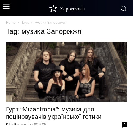
Zaporizhski
Home
Tags
музика Запоріжжя
Tag: музика Запоріжжя
Гурт “Mizantropia”: музика для
поціновувачів української готики
Olha Karpus
-
27.02.2026
0