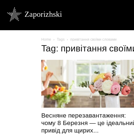
Zaporizhski
Home
Tags
привітання своїми словами
Tag: привітання свої
Весняне перезавантаження:
чому 8 Березня — це ідеальни
привід для щирих...