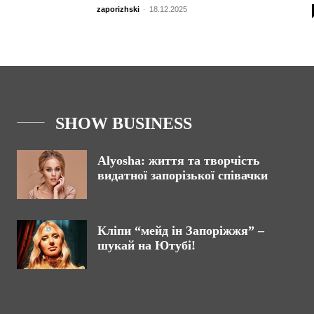
zaporizhski
-
18.12.2025
SHOW BUSINESS
Alyosha: життя та творчість
видатної запорізької співачки
Кліпи “мейд ін Запоріжжя” –
шукай на Ютубі!