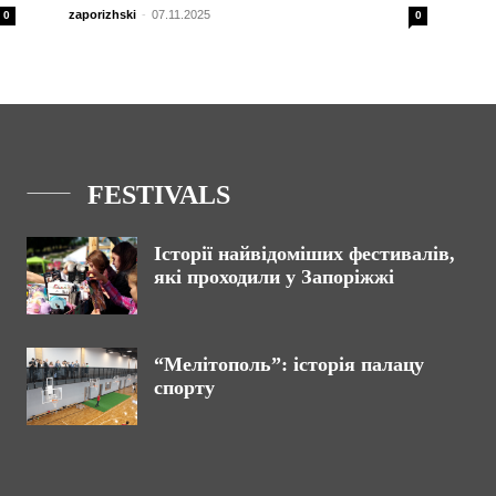
zaporizhski
-
07.11.2025
0
0
FESTIVALS
Історії найвідоміших фестивалів,
які проходили у Запоріжжі
“Мелітополь”: історія палацу
спорту