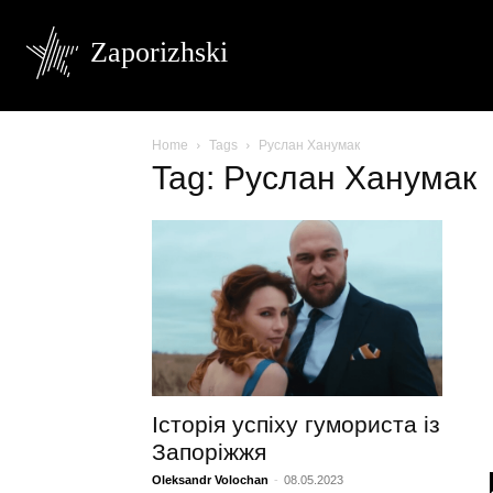
Zaporizhski
Home
Tags
Руслан Ханумак
Tag: Руслан Ханумак
Історія успіху гумориста із
Запоріжжя
Oleksandr Volochan
-
08.05.2023