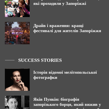
які проходили у Запоріжжі
Драйв і враження: кращі
фестивалі для жителів Запоріжжя
SUCCESS STORIES
Історія відомої мелітопольської
фотографки
Яків Пункін: біографія
запорізького борця, який вижив у