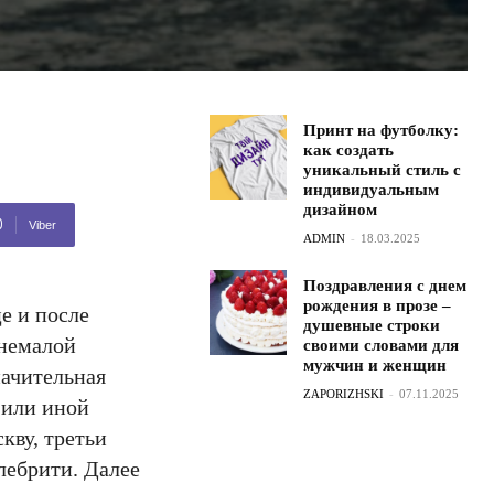
Принт на футболку:
как создать
уникальный стиль с
индивидуальным
дизайном
Viber
ADMIN
-
18.03.2025
Поздравления с днем
рождения в прозе –
е и после
душевные строки
 немалой
своими словами для
мужчин и женщин
начительная
ZAPORIZHSKI
-
07.11.2025
 или иной
кву, третьи
лебрити. Далее