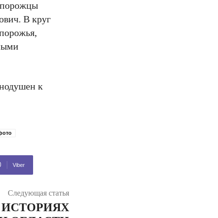
запорожцы
ович. В круг
апорожья,
ными
внодушен к
фото
Viber
Следующая статья
В ИСТОРИЯХ