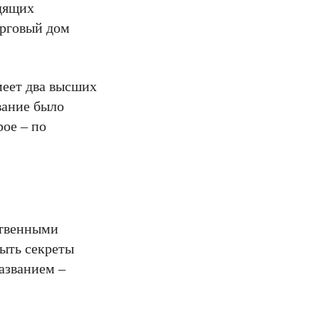
одящих
орговый дом
меет два высших
вание было
ое – по
ственными
рыть секреты
названием –