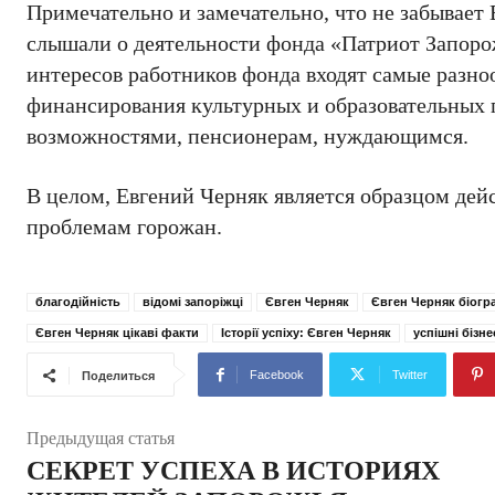
Примечательно и замечательно, что не забывает
слышали о деятельности фонда «Патриот Запорож
интересов работников фонда входят самые разно
финансирования культурных и образовательных
возможностями, пенсионерам, нуждающимся.
В целом, Евгений Черняк является образцом дей
проблемам горожан.
благодійність
відомі запоріжці
Євген Черняк
Євген Черняк біогр
Євген Черняк цікаві факти
Історії успіху: Євген Черняк
успішні бізн
Facebook
Twitter
Поделиться
Предыдущая статья
СЕКРЕТ УСПЕХА В ИСТОРИЯХ