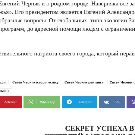
 Евгений Черняк и о родном городе. Наверняка все 
ья». Его президентом является Евгений Александр
образные вопросы. От глобальных, типа экологии З
 программ, до адресной помощи людям с ограничен
ствительного патриота своего города, который нера
афія
Євген Черняк історія успіху
Євген Черняк рейтинги
Євген Черняк 
есмени
Pinterest
WhatsApp
Telegram
VK
СЕКРЕТ УСПЕХА 