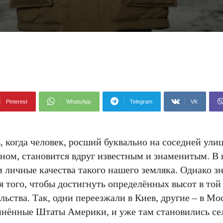
Pinterest
WhatsApp
Telegram
VK
 когда человек, росший буквально на соседней улиц
оном, становится вдруг известным и знаменитым. В
 и личные качества такого нашего земляка. Однако з
ля того, чтобы достигнуть определённых высот в той
ьства. Так, одни переезжали в Киев, другие – в Мос
нённые Штаты Америки, и уже там становились се