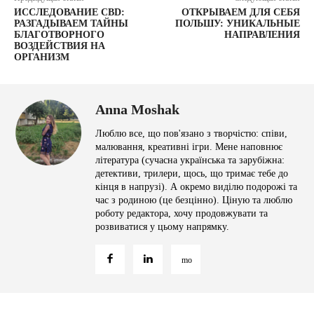
ИССЛЕДОВАНИЕ CBD:
ОТКРЫВАЕМ ДЛЯ СЕБЯ
РАЗГАДЫВАЕМ ТАЙНЫ
ПОЛЬШУ: УНИКАЛЬНЫЕ
БЛАГОТВОРНОГО
НАПРАВЛЕНИЯ
ВОЗДЕЙСТВИЯ НА
ОРГАНИЗМ
Anna Moshak
Люблю все, що пов'язано з творчістю: співи,
малювання, креативні ігри. Мене наповнює
література (сучасна українська та зарубіжна:
детективи, трилери, щось, що тримає тебе до
кінця в напрузі). А окремо виділю подорожі та
час з родиною (це безцінно). Ціную та люблю
роботу редактора, хочу продовжувати та
розвиватися у цьому напрямку.