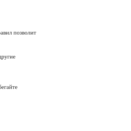
авил позволит
другие
бегайте