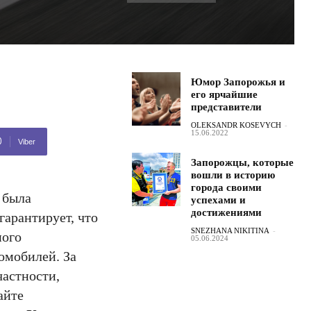
Юмор Запорожья и
его ярчайшие
представители
OLEKSANDR KOSEVYCH
-
15.06.2022
Viber
Запорожцы, которые
вошли в историю
города своими
 была
успехами и
достижениями
гарантирует, что
SNEZHANA NIKITINA
-
ного
05.06.2024
омобилей. За
частности,
айте