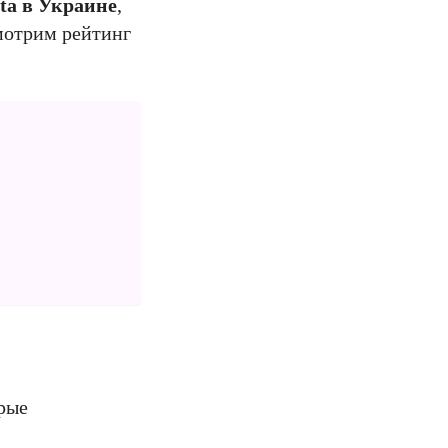
a в Украине
,
мотрим рейтинг
рые