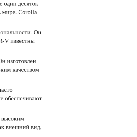
е один десяток
 мире. Corolla
иональности. Он
CR-V известны
Он изготовлен
оким качеством
часто
ые обеспечивают
я высоким
ак внешний вид,