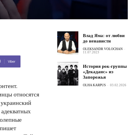
Влад Яма: от любви
до ненависти
OLEKSANDR VOLOCHAN
-
11.07.2023
Viber
История рок-группы
«Декаданс» из
Запорожья
онтент.
OLHA KARPUS
-
03.02.2026
аинцы относятся
 украинский
х адекватных
колепные
 пишет