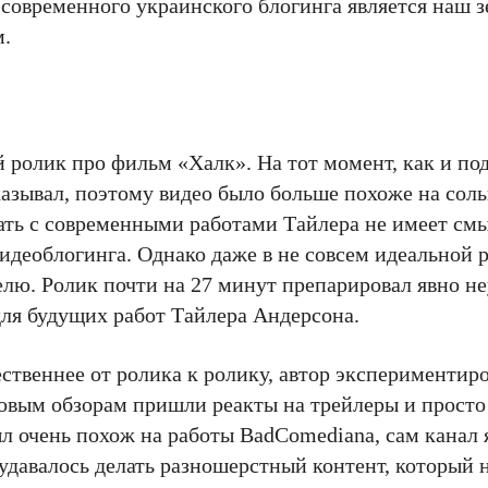
 современного украинского блогинга является наш 
м.
й ролик про фильм «Халк». На тот момент, как и п
казывал, поэтому видео было больше похоже на сол
вать с современными работами Тайлера не имеет с
видеоблогинга. Однако даже в не совсем идеальной 
ителю. Ролик почти на 27 минут препарировал явно 
ля будущих работ Тайлера Андерсона.
ественнее от ролика к ролику, автор экспериментиро
вым обзорам пришли реакты на трейлеры и просто 
ыл очень похож на работы BadComediana, сам канал 
удавалось делать разношерстный контент, который н