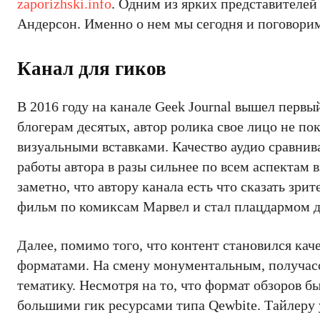
zaporizhski.info
. Одним из ярких представителей
Андерсон. Именно о нем мы сегодня и поговори
Канал для гиков
В 2016 году на канале Geek Journal вышел первы
блогерам десятых, автор ролика свое лицо не по
визуальными вставками. Качество аудио сравни
работы автора в разы сильнее по всем аспектам 
заметно, что автору канала есть что сказать зр
фильм по комиксам Марвел и стал плацдармом д
Далее, помимо того, что контент становился кач
форматами. На смену монументальным, получасо
тематику. Несмотря на то, что формат обзоров б
большими гик ресурсами типа Qewbite. Тайлеру 