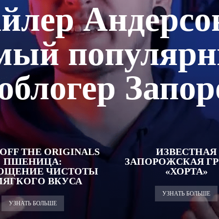
йлер Андерсо
мый популяр
облогер Запо
OFF THE ORIGINALS
ИЗВЕСТНАЯ
ПШЕНИЦА:
ЗАПОРОЖСКАЯ Г
ОЩЕНИЕ ЧИСТОТЫ
«ХОРТА»
МЯГКОГО ВКУСА
УЗНАТЬ БОЛЬШЕ
УЗНАТЬ БОЛЬШЕ