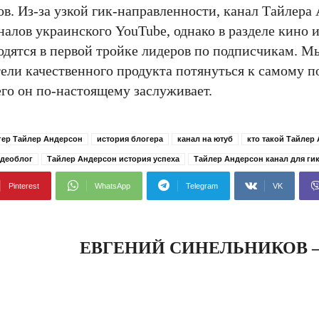
ов. Из-за узкой гик-направленности, канал Тайлера
налов украинского YouTube, однако в разделе кино
одятся в первой тройке лидеров по подписчикам. Мы
тели качественного продукта потянуться к самому 
его он по-настоящему заслуживает.
гер Тайлер Андерсон
история блогера
канал на ютуб
кто такой Тайлер
идеоблог
Тайлер Андерсон история успеха
Тайлер Андерсон канал для ги
Pinterest
WhatsApp
Telegram
VK
ЕВГЕНИЙ СИНЕЛЬНИКОВ 