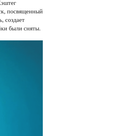
Хэштег
уск, посвященный
, создает
йки были сняты.