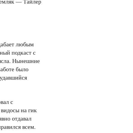
земляк — Тайлер
одабает любым
ьный подкаст с
мысла. Нынешние
работе было
неудавшийся
вал с
видосы на гик
явно отдавал
равился всем.