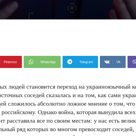
Pinterest
WhatsApp
Telegram
VK
ых людей становится переход на украиноязычный к
сточных соседей сказалась и на том, как сами укр
дей сложилось абсолютно ложное мнение о том, что
а российскому. Однако война, которая вынудила все
т расставила все по своим местам: у нас есть вели
льный ряд которых во многом превосходит соседей,