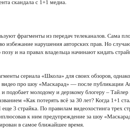
нта скандала с 1+1 медиа.
льзуют фрагменты из передач телеканалов. Сама п
 во избежание нарушения авторских прав. Но случа
 позу и на правах владельца начинают кидать страй
агменты сериала «Школа» для своих обзоров, однако
ло видео про шоу «Маскарад» — после публикации 
к и подобает молодому и дерзкому блогеру – Тайлер 
званием «Как потерять всё за 30 лет? Когда 1+1 ст
l еще 3 страйка. По правилам видеохостинга трех с
приплюсовав к ним предупреждение за шоу «Маскара
кирован в самое ближайшее время.