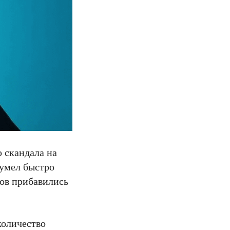
 скандала на
сумел быстро
тов прибавились
количество