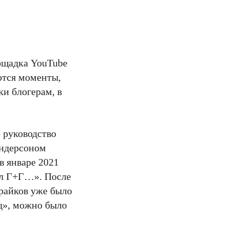
лощадка YouTube
ются моменты,
ки блогерам, в
 руководство
Андерсоном
в январе 2021
ал Г+Г…». После
трайков уже было
д», можно было