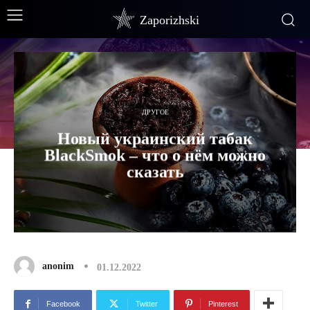
Zaporizhski
ДРУГОЕ
Новый украинский табак
BlackSmok – что о нём можно
сказать
anonim
01.12.2022
Facebook
Twitter
Pinterest