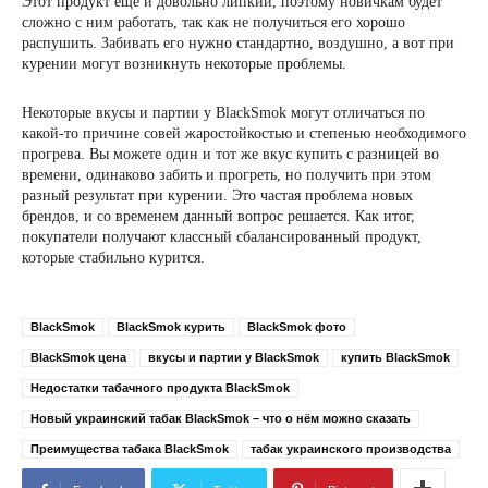
Этот продукт ещё и довольно липкий, поэтому новичкам будет
сложно с ним работать, так как не получиться его хорошо
распушить. Забивать его нужно стандартно, воздушно, а вот при
курении могут возникнуть некоторые проблемы.
Некоторые вкусы и партии у BlackSmok могут отличаться по
какой-то причине совей жаростойкостью и степенью необходимого
прогрева. Вы можете один и тот же вкус купить с разницей во
времени, одинаково забить и прогреть, но получить при этом
разный результат при курении. Это частая проблема новых
брендов, и со временем данный вопрос решается. Как итог,
покупатели получают классный сбалансированный продукт,
которые стабильно курится.
BlackSmok
BlackSmok курить
BlackSmok фото
BlackSmok цена
вкусы и партии у BlackSmok
купить BlackSmok
Недостатки табачного продукта BlackSmok
Новый украинский табак BlackSmok – что о нём можно сказать
Преимущества табака BlackSmok
табак украинского производства