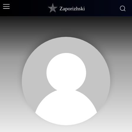
Zaporizhski