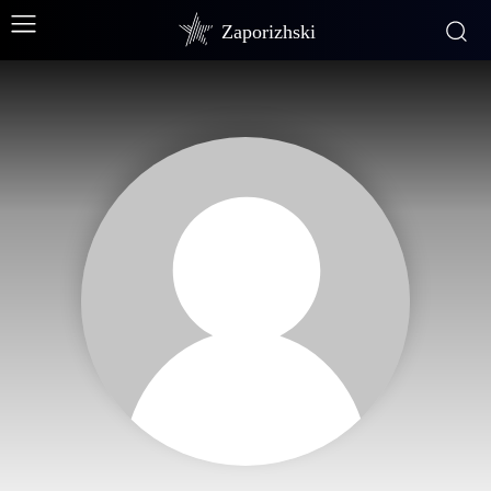
Zaporizhski