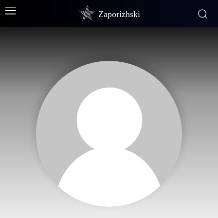
Zaporizhski