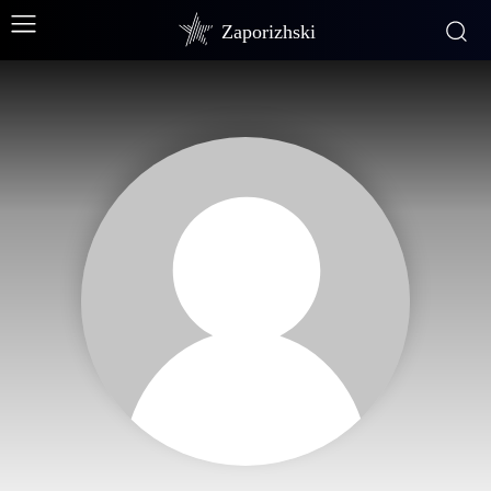
Zaporizhski