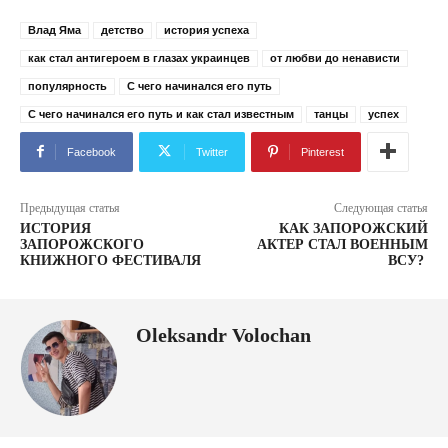
Влад Яма
детство
история успеха
как стал антигероем в глазах украинцев
от любви до ненависти
популярность
С чего начинался его путь
С чего начинался его путь и как стал известным
танцы
успех
Facebook
Twitter
Pinterest
Предыдущая статья
Следующая статья
ИСТОРИЯ
КАК ЗАПОРОЖСКИЙ
ЗАПОРОЖСКОГО
АКТЕР СТАЛ ВОЕННЫМ
КНИЖНОГО ФЕСТИВАЛЯ
ВСУ?
Oleksandr Volochan