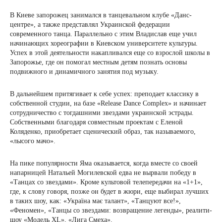
В Киеве запорожец занимался в танцевальном клубе «Данс-
центре», а также представлял Украинской федерации
современного танца. Параллельно с этим Владислав еще учил
начинающих хореографии в Киевском университете культуры.
Успех в этой деятельности накапливался еще со взрослой школы в
Запорожье, где он помогал местным детям познать основы
подвижного и динамичного занятия под музыку.
В дальнейшем притягивает к себе успех: преподает классику в
собственной студии, на базе «Release Dance Complex» и начинает
сотрудничество с тогдашними звездами украинской эстрады.
Собственными благодаря совместным проектам с Еленой
Коляденко, приобретает сценический образ, так называемого,
«лысого мачо».
На пике популярности Яма оказывается, когда вместе со своей
напарницей Натальей Могилевской едва не вырвали победу в
«Танцах со звездами». Кроме культовой телепередачи на «1+1»,
где, к слову говоря, позже он будет в жюри, еще выбирал лучших
в таких шоу, как: «Україна має талант», «Танцуют все!»,
«Феномен», «Танцы со звездами: возвращение легенды», реалити-
шоу «Модель XL», «Лига Смеха».