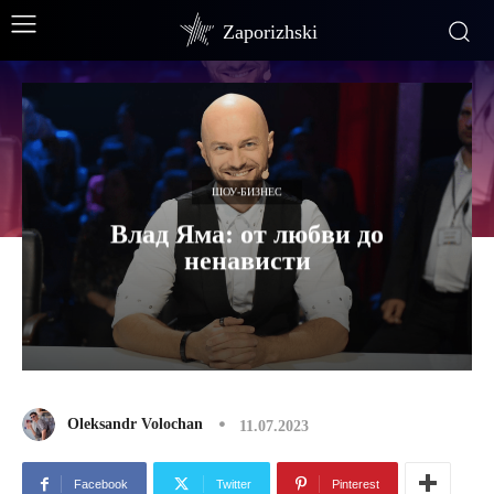
Zaporizhski
ШОУ-БИЗНЕС
Влад Яма: от любви до
ненависти
Oleksandr Volochan
11.07.2023
Facebook
Twitter
Pinterest