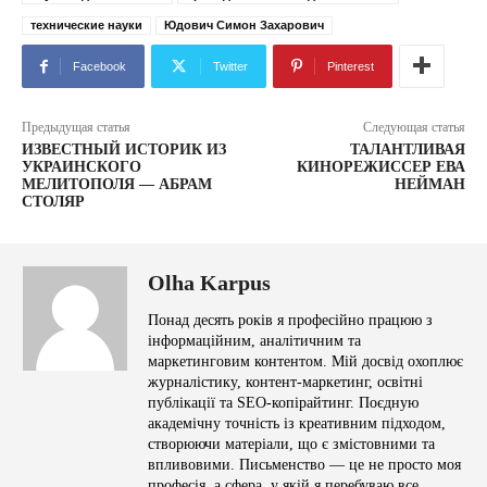
технические науки
Юдович Симон Захарович
Facebook
Twitter
Pinterest
Предыдущая статья
Следующая статья
ИЗВЕСТНЫЙ ИСТОРИК ИЗ
ТАЛАНТЛИВАЯ
УКРАИНСКОГО
КИНОРЕЖИССЕР ЕВА
МЕЛИТОПОЛЯ — АБРАМ
НЕЙМАН
СТОЛЯР
Olha Karpus
Понад десять років я професійно працюю з
інформаційним, аналітичним та
маркетинговим контентом. Мій досвід охоплює
журналістику, контент-маркетинг, освітні
публікації та SEO-копірайтинг. Поєдную
академічну точність із креативним підходом,
створюючи матеріали, що є змістовними та
впливовими. Письменство — це не просто моя
професія, а сфера, у якій я перебуваю все