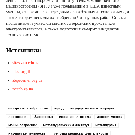
деятельность в Запорожский институт сельскохозяйственного
машиностроения (ЗНТУ) уже побывавшим в США известным
ученым, ознакомился с передовыми зарубежными технологиями, а
также автором нескольких изобретений и научных работ. Он стал
наставником и учителем многих запорожских прокатчиков-
электрометаллургов, а также подготовил семерых кандидатов
технических наук.
Источники:
sites.znu.edu.ua
jdoc.org.il
stepscenter.org.ua
zounb.zp.ua
авторские изобретения
город
государственные награды
достижения
Запорожье
инженерная школа
история успеха
машиностроение
металлургический институт
металлургия
научная деятельность
преподавательская деятельность