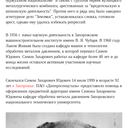
буржуазном национализме” и связях с группой евреев Кузнецкого
металлургического комбината, арестованных за “вредительскую и
шпионскую деятельность”. Против него и ряда лиц было заведено
агентурное дело “Земляки”, устанавливалась слежка, готовили
арест, однако ему удалось избежать репрессий.
В 1956 г. начал научную деятельность в Запорожском
машиностроительном институте имени В. Я. Чубаря. В 1960 году
Львом Живым была создана кафедра машин и технологии
обработки металлов давлением, к которой перешел Симон
Юдович. Симон Захарович работал на кафедре более 40 лет и до
конца жизни оставался активным участником научных
исследований.
Скончался Симон Захарович Юдович 14 июля 1999 в возрасте 92
лет
в Запорожье
. ПАО «Днепроспецсталь» предоставило помощь в
оформлении предметной аудитории имени Симона Захаровича
Юдовича кафедре обработки металла давлением Запорожского
национального технического университета.