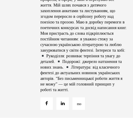
життя. Мій шлях почався з дитячого
захоплення анкетами та листуванням, що
згодом переросло в серйозну роботу над
поезією та прозою. Маю в доробку перемоги в
поетичних конкурсах та досвід написання книг.
Моя пристрасть до слова підкріплюється
постійним читанням: я уважно стежу за
сучасною українською літературою та люблю
занурюватися у світи фентезі. Інтереси та хобі:
Рукоділля: розвиває терпіння та увагу до
деталей.
Подорожі: джерело натхнення та
нових знань.
Література: від класичного
фентезі до актуальних новинок українських
авторів. “Без письменницької роботи життя я
не можу” — це мій головний принцип у
роботі та житті.