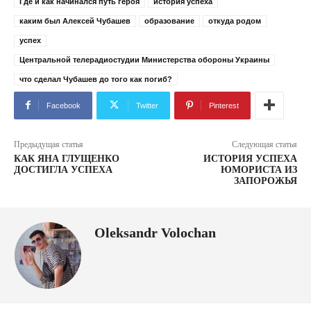
Где и как начинался путь героя
история успеха
каким был Алексей Чубашев
образование
откуда родом
успех
Центральной телерадиостудии Министерства обороны Украины
что сделал Чубашев до того как погиб?
Facebook
Twitter
Pinterest
Предыдущая статья
Следующая статья
КАК ЯНА ГЛУЩЕНКО
ИСТОРИЯ УСПЕХА
ДОСТИГЛА УСПЕХА
ЮМОРИСТА ИЗ
ЗАПОРОЖЬЯ
Oleksandr Volochan