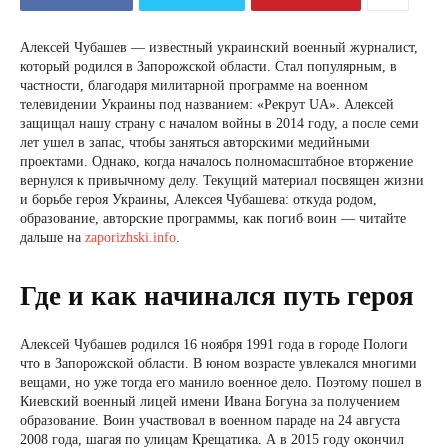
Алексей Чубашев — известный украинский военный журналист,
который родился в Запорожской области. Стал популярным, в
частности, благодаря милитарной программе на военном
телевидении Украины под названием: «Рекрут UA». Алексей
защищал нашу страну с началом войны в 2014 году, а после семи
лет ушел в запас, чтобы заняться авторскими медийными
проектами. Однако, когда началось полномасштабное вторжение
вернулся к привычному делу. Текущий материал посвящен жизни
и борьбе героя Украины, Алексея Чубашева: откуда родом,
образование, авторские программы, как погиб воин — читайте
дальше на
zaporizhski.info
.
Где и как начинался путь героя
Алексей Чубашев родился 16 ноября 1991 года в городе Пологи
что в Запорожской области. В юном возрасте увлекался многими
вещами, но уже тогда его манило военное дело. Поэтому пошел в
Киевский военный лицей имени Ивана Богуна за получением
образование. Воин участвовал в военном параде на 24 августа
2008 года, шагая по улицам Крещатика. А в 2015 году окончил