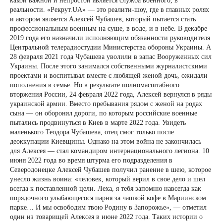
какой важной и непростой является служба военного, в
реальности. «Рекрут.UA» — это реалити-шоу, где в главных ролях
и автором является Алексей Чубашев, который пытается стать
профессиональным военным на суше, в воде, и в небе. В декабре
2019 года его назначили исполняющим обязанности руководителя
Центральной телерадиостудии Министерства обороны Украины. А
28 февраля 2021 года Чубашева уволили в запас Вооруженных сил
Украины. После этого занимался собственными журналистскими
проектами и воспитывал вместе с любящей женой дочь, ожидали
пополнения в семье. Но в результате полномасштабного
вторжения России, 24 февраля 2022 года, Алексей вернулся в ряды
украинской армии. Вместо пребывания рядом с женой на родах
сына — он оборонял дороги, по которым российские военные
пытались продвинуться в Киев в марте 2022 года. Увидеть
маленького Теодора Чубашева, отец смог только после
деоккупации Киевщины. Однако на этом война не закончилась
для Алексея — стал командиром интернационального легиона. 10
июня 2022 года во время штурма его подразделения в
Северодонецке Алексей Чубашев получил ранение в шею, которое
унесло жизнь воина: «человек, который верил в свое дело и шел
всегда к поставленной цели. Леха, я тебя запомню навсегда как
порядочного улыбающегося парня за чашкой кофе в Мариинском
парке… И мы освободим твою Родину в Запорожье», — отметил
один из товарищей Алексея в июне 2022 года. Таких истории о