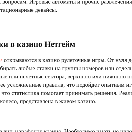
 вопросам. Игровые автоматы и прочие развлечения
стационарные девайсы.
ки в казино Нетгейм
e/
открываются в казино рулеточные игры. От нуля д
ыбирать любые ставки на группы номеров или отдел
тные или нечетные сектора, верхнюю или нижнюю п
олее усложненные правила, что подойдет опытным и
 что статистика помогает принимать решения. Реал
 колесо, представлена в живом казино.
 вип-марафонах казино. Необходимо иметь не ниже