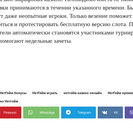
ставки принимаются в течении указанного времени. 
гут даже неопытные игроки. Только везение поможет
виться и протестировать бесплатную версию слота. 
атели автоматически становятся участниками турнир
помогают недельные зачеты.
НетГейм бонусы
НетГейм играть
нетгейм казино онлайн
НетГейм преим
ино Нетгейм
Pinterest
WhatsApp
Telegram
VK