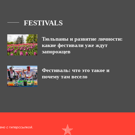
FESTIVALS
Тюльпаны и развитие личности:
какие фестивали уже ждут
запорожцев
Фестиваль: что это такое и
почему там весело
ено с гиперссылкой.