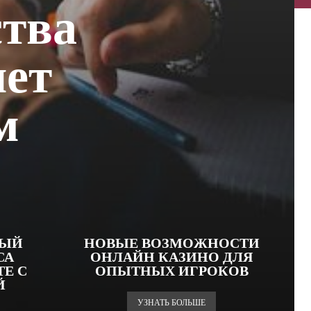
ства
нет
м
ВЫЙ
НОВЫЕ ВОЗМОЖНОСТИ
СА
ОНЛАЙН КАЗИНО ДЛЯ
Е С
ОПЫТНЫХ ИГРОКОВ
Й
УЗНАТЬ БОЛЬШЕ