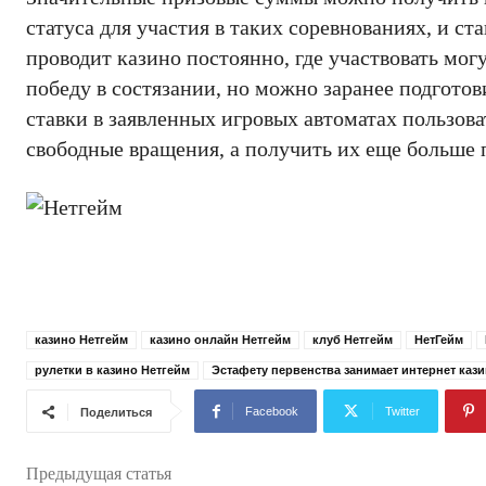
статуса для участия в таких соревнованиях, и 
проводит казино постоянно, где участвовать мо
победу в состязании, но можно заранее подгото
ставки в заявленных игровых автоматах пользов
свободные вращения, а получить их еще больше 
казино Нетгейм
казино онлайн Нетгейм
клуб Нетгейм
НетГейм
рулетки в казино Нетгейм
Эстафету первенства занимает интернет каз
Facebook
Twitter
Поделиться
Предыдущая статья