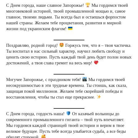
С Днем города, наше славное Запорожье!
Мы гордимся твоей
многовековой историей, твоей промышленной мощью и, самое
главное, твоими людьми. Ты всегда был и остаешься форпостом
нашей страны. Желаем тебе процветания, развития и мирной
жизни под украинским флагом!
Поздравляю, родной город!
Горжусь тем, что я – твоя частичка.
Ты воспитал в нас сильный характер, научил любить свободу и
ценить свою историю. Пусть каждый твой день будет полон новых
достижений, а твоя слава гремит на весь мир!
Могучее Запорожье, с праздником тебя!
Мы гордимся твоей
несокрушимостью в эти трудные времена. Ты стоишь, как скала,
защищая покой миллионов. Желаем тебе скорейшей победы и
восстановления, чтобы ты стал еще прекраснее.
С Днем города, гордость наша!
От казачьей вольницы до
современного промышленного гиганта – твой путь впечатляет.
Мы гордимся каждой страницей твоей истории и верим в твое
великое будущее. Пусть тебе всегда улыбается судьба, а все беды
обходят стороной.