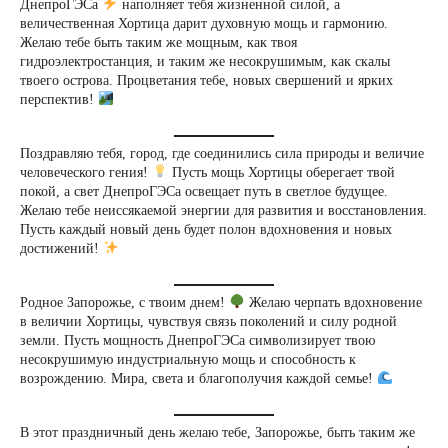
ДнепроГЭСа
наполняет тебя жизненной силой, а
величественная Хортица дарит духовную мощь и гармонию.
Желаю тебе быть таким же мощным, как твоя
гидроэлектростанция, и таким же несокрушимым, как скалы
твоего острова. Процветания тебе, новых свершений и ярких
перспектив!
Поздравляю тебя, город, где соединились сила природы и величие
человеческого гения!
Пусть мощь Хортицы оберегает твой
покой, а свет ДнепроГЭСа освещает путь в светлое будущее.
Желаю тебе неиссякаемой энергии для развития и восстановления.
Пусть каждый новый день будет полон вдохновения и новых
достижений!
Родное Запорожье, с твоим днем!
Желаю черпать вдохновение
в величии Хортицы, чувствуя связь поколений и силу родной
земли. Пусть мощность ДнепроГЭСа символизирует твою
несокрушимую индустриальную мощь и способность к
возрождению. Мира, света и благополучия каждой семье!
В этот праздничный день желаю тебе, Запорожье, быть таким же