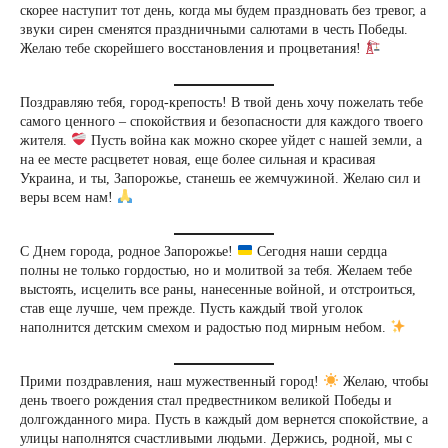
скорее наступит тот день, когда мы будем праздновать без тревог, а
звуки сирен сменятся праздничными салютами в честь Победы.
Желаю тебе скорейшего восстановления и процветания!
Поздравляю тебя, город-крепость! В твой день хочу пожелать тебе
самого ценного – спокойствия и безопасности для каждого твоего
жителя.
Пусть война как можно скорее уйдет с нашей земли, а
на ее месте расцветет новая, еще более сильная и красивая
Украина, и ты, Запорожье, станешь ее жемчужиной. Желаю сил и
веры всем нам!
С Днем города, родное Запорожье!
Сегодня наши сердца
полны не только гордостью, но и молитвой за тебя. Желаем тебе
выстоять, исцелить все раны, нанесенные войной, и отстроиться,
став еще лучше, чем прежде. Пусть каждый твой уголок
наполнится детским смехом и радостью под мирным небом.
Прими поздравления, наш мужественный город!
Желаю, чтобы
день твоего рождения стал предвестником великой Победы и
долгожданного мира. Пусть в каждый дом вернется спокойствие, а
улицы наполнятся счастливыми людьми. Держись, родной, мы с