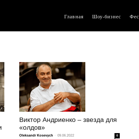
Главная
Шоу-бизнес
Фес
Виктор Андриенко – звезда для
«олдов»
и
Oleksandr Kosevych
-
09.06.2022
0