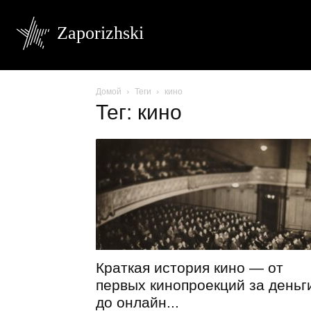
Zaporizhski
Домой
Теги
кино
Тег: кино
Краткая история кино — от
первых кинопроекций за деньг
до онлайн...