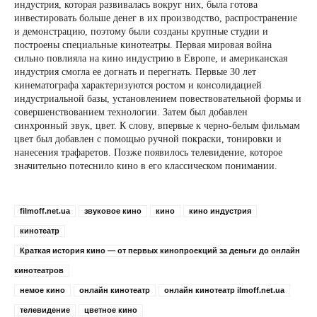
индустрия, которая развивалась вокруг них, была готова
инвестировать больше денег в их производство, распространение
и демонстрацию, поэтому были созданы крупные студии и
построены специальные кинотеатры. Первая мировая война
сильно повлияла на кино индустрию в Европе, и американская
индустрия смогла ее догнать и перегнать. Первые 30 лет
кинематографа характеризуются ростом и консолидацией
индустриальной базы, установлением повествовательной формы и
совершенствованием технологии. Затем был добавлен
синхронный звук, цвет. К слову, впервые к черно-белым фильмам
цвет был добавлен с помощью ручной покраски, тонировки и
нанесения трафаретов. Позже появилось телевидение, которое
значительно потеснило кино в его классическом понимании.
filmoff.net.ua
звуковое кино
кино
кино индустрия
кинотеатр
Краткая история кино — от первых кинопроекций за деньги до онлайн
кинотеатров
немое кино
онлайн кинотеатр
онлайн кинотеатр ilmoff.net.ua
телевидение
цветное кино