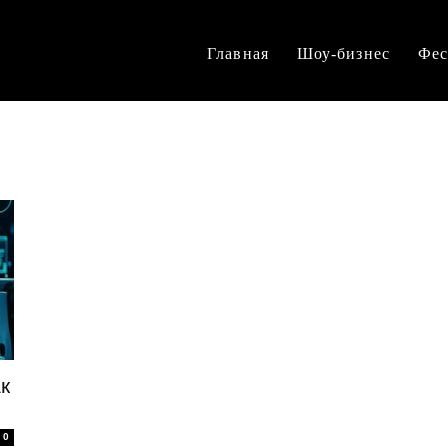
Главная
Шоу-бизнес
Фес
к
0