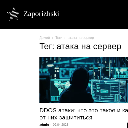
Zaporizhski
Домой
Теги
атака на сервер
Тег: атака на сервер
DDOS атаки: что это такое и ка
от них защититься
admin
-
09.04.2025