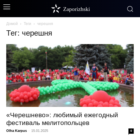
Zaporizhski
Домой
Теги
черешня
Тег: черешня
«Черешнево»: любимый ежегодный
фестиваль мелитопольцев
Olha Karpus
-
15.01.2025
0