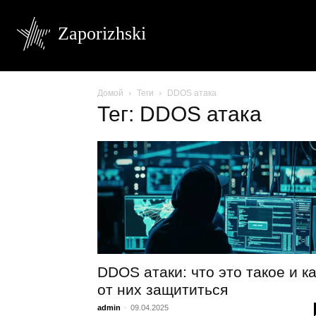
Zaporizhski
Домой
Теги
DDOS атака
Тег: DDOS атака
DDOS атаки: что это такое и ка
от них защититься
admin
-
09.04.2025