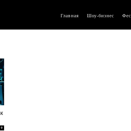
Главная
Шоу-бизнес
Фес
к
0