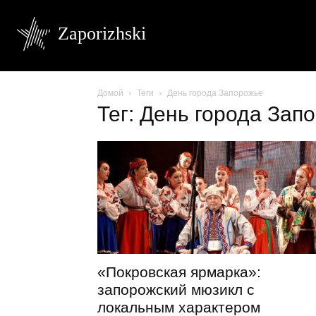
Zaporizhski
Домой
Теги
День города Запорожье
Тег: День города Зап
«Покровская ярмарка»:
запорожский мюзикл с
локальным характером