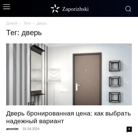
Zaporizhski
Домой
Теги
дверь
Тег: дверь
Дверь бронированная цена: как выбрать
надежный вариант
anonim
-
01.04.2024
0