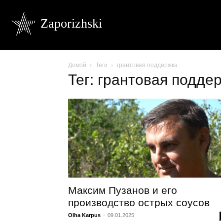
Zaporizhski
Домой
Теги
грантовая поддержка
Тег: грантовая подде
Максим Пузанов и его
производство острых соусов
Olha Karpus
-
09.01.2025