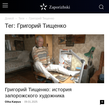
Zaporizhski
Домой
Теги
Григорий Тищенко
Тег: Григорий Тищенко
Григорий Тищенко: история
запорожского художника
Olha Karpus
-
09.01.2025
0