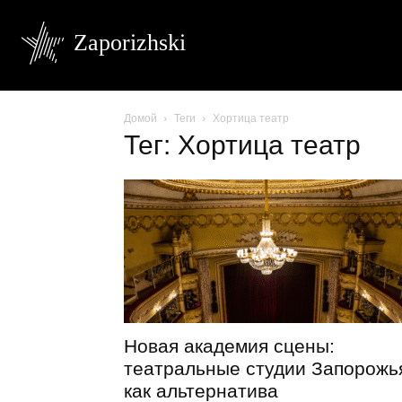
Zaporizhski
Домой
Теги
Хортица театр
Тег: Хортица театр
Новая академия сцены:
театральные студии Запорожь
как альтернатива