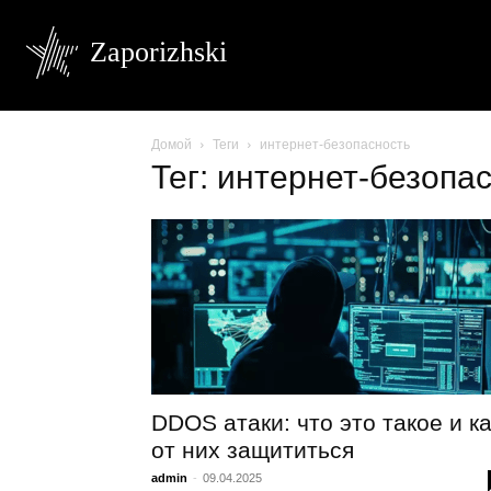
Zaporizhski
Домой
Теги
интернет-безопасность
Тег: интернет-безопа
DDOS атаки: что это такое и ка
от них защититься
admin
-
09.04.2025