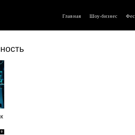
Главная
Шоу-бизнес
Фес
сность
к
0