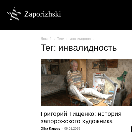
Zaporizhski
Домой
Теги
инвалидность
Тег: инвалидность
Григорий Тищенко: история
запорожского художника
Olha Karpus
-
09.01.2025