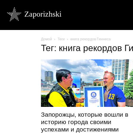
Zaporizhski
Домой
Теги
книга рекордов Гиннеса
Тег: книга рекордов Г
Запорожцы, которые вошли в
историю города своими
успехами и достижениями