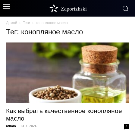
Zaporizhski
Домой
Теги
конопляное масло
Тег: конопляное масло
Как выбрать качественное конопляное
масло
admin
-
13.06.2024
0