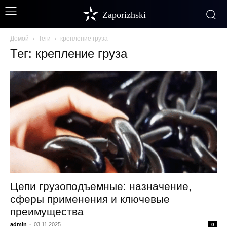
Zaporizhski
Домой
Теги
крепление груза
Тег: крепление груза
Цепи грузоподъемные: назначение,
сферы применения и ключевые
преимущества
admin
-
03.11.2025
0