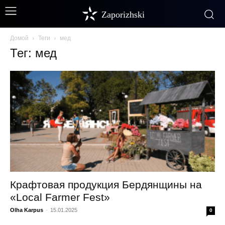
Zaporizhski
Домой
Теги
мед
Тег: мед
Крафтовая продукция Бердянщины на
«Local Farmer Fest»
Olha Karpus
-
15.01.2025
0