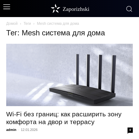
Zaporizhski
Домой
Теги
Mesh система для дома
Тег: Mesh система для дома
Wi-Fi без границ: как расширить зону
комфорта на двор и террасу
admin
-
12.01.2026
0