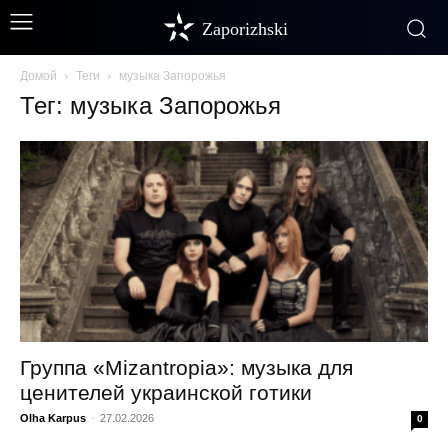
Zaporizhski
Домой
Теги
музыка Запорожья
Тег: музыка Запорожья
Группа «Mizantropia»: музыка для
ценителей украинской готики
Olha Karpus
-
27.02.2026
0