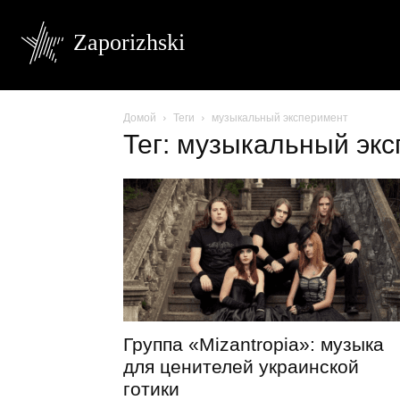
Zaporizhski
Домой
Теги
музыкальный эксперимент
Тег: музыкальный эк
Группа «Mizantropia»: музыка
для ценителей украинской
готики