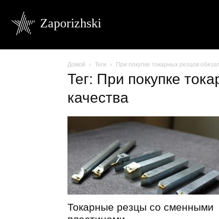
Zaporizhski
Домой
Теги
При покупке токарных резцов обяза
Тег: При покупке ток
качества
Токарные резцы со сменными