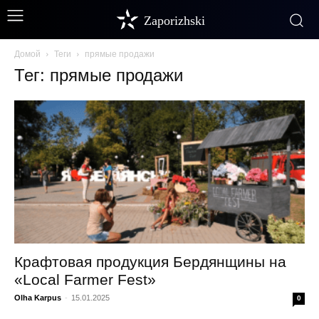
Zaporizhski
Домой
Теги
прямые продажи
Тег: прямые продажи
Крафтовая продукция Бердянщины на
«Local Farmer Fest»
Olha Karpus
-
15.01.2025
0