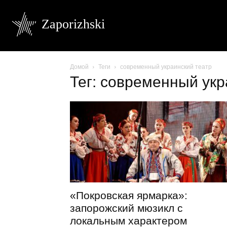
Zaporizhski
Домой
Теги
современный украинский театр
Тег: современный укр
«Покровская ярмарка»:
запорожский мюзикл с
локальным характером