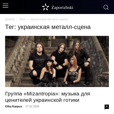
Zaporizhski
Домой
Теги
украинская металл-сцена
Тег: украинская металл-сцена
Группа «Mizantropia»: музыка для
ценителей украинской готики
Olha Karpus
-
27.02.2026
0