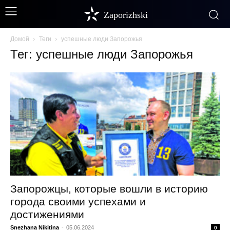
Zaporizhski
Домой
Теги
успешные люди Запорожья
Тег: успешные люди Запорожья
Запорожцы, которые вошли в историю
города своими успехами и
достижениями
Snezhana Nikitina
-
05.06.2024
0